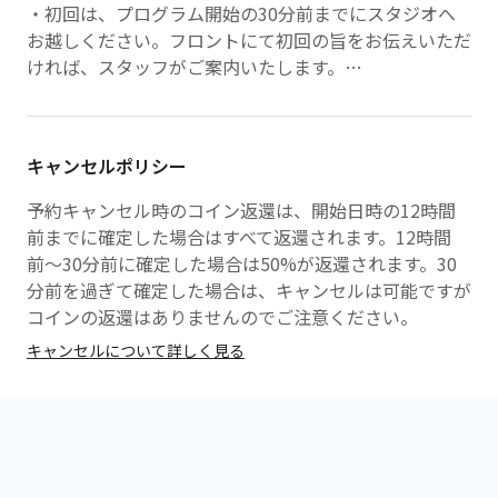
・初回は、プログラム開始の30分前までにスタジオへ
お越しください。フロントにて初回の旨をお伝えいただ
ければ、スタッフがご案内いたします。
・2回目以降は、受講プログラム開始の15分前までのご
来店をお願いいたします。お着替え等の準備時間がござ
いますので、余裕をもってお越しください。
キャンセルポリシー
・ジムエリアをご利用の場合、ご予約時間の5分前から
入館可能です。
予約キャンセル時のコイン返還は、開始日時の12時間
前までに確定した場合はすべて返還されます。12時間
【ご来店方法】
前〜30分前に確定した場合は50%が返還されます。30
・ご到着後、受付スタッフへ「FitFits経由でのご来
分前を過ぎて確定した場合は、キャンセルは可能ですが
店」である旨をお伝えください。
コインの返還はありませんのでご注意ください。
キャンセルについて詳しく見る
【遅刻時の対応について】
・プログラム開始5分前までにご来店が確認できない場
合、ご受講をお断りさせていただく場合がございます。
あらかじめご了承ください。