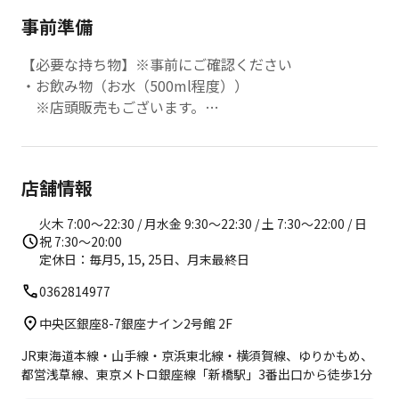
事前準備
【必要な持ち物】※事前にご確認ください
・お飲み物（お水（500ml程度））
※店頭販売もございます。
【店内レンタル】
以下のレンタル品を無料でご利用いただけます。
店舗情報
・バスタオル 2枚
・フェイスタオル 1枚
火木 7:00〜22:30 / 月水金 9:30〜22:30 / 土 7:30〜22:00 / 日
・ウェア上下
祝 7:30〜20:00
・ピラティスソックス
定休日：毎月5, 15, 25日、月末最終日
0362814977
中央区銀座8-7銀座ナイン2号館 2F
JR東海道本線・山手線・京浜東北線・横須賀線、ゆりかもめ、
都営浅草線、東京メトロ銀座線「新橋駅」3番出口から徒歩1分