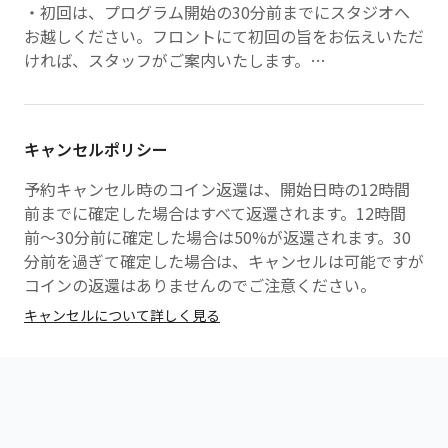
・初回は、プログラム開始の30分前までにスタジオへ
お越しください。フロントにて初回の旨をお伝えいただ
ければ、スタッフがご案内いたします。
・2回目以降は、受講プログラム開始の15分前までのご
来店をお願いいたします。お着替え等の準備時間がござ
いますので、余裕をもってお越しください。
キャンセルポリシー
・ジムエリアをご利用の場合、ご予約時間の5分前から
入館可能です。
予約キャンセル時のコイン返還は、開始日時の12時間
前までに確定した場合はすべて返還されます。12時間
【ご来店方法】
前〜30分前に確定した場合は50%が返還されます。30
・ご到着後、受付スタッフへ「FitFits経由でのご来
分前を過ぎて確定した場合は、キャンセルは可能ですが
店」である旨をお伝えください。
コインの返還はありませんのでご注意ください。
キャンセルについて詳しく見る
【遅刻時の対応について】
・プログラム開始5分前までにご来店が確認できない場
合、ご受講をお断りさせていただく場合がございます。
あらかじめご了承ください。