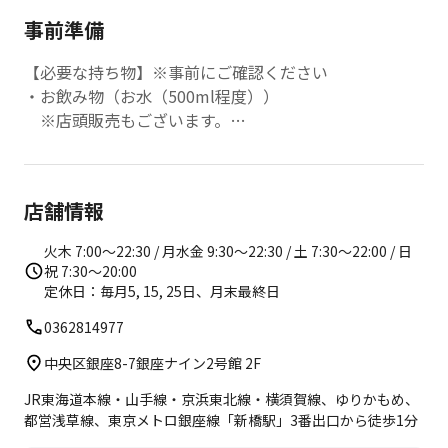
事前準備
【必要な持ち物】※事前にご確認ください
・お飲み物（お水（500ml程度））
※店頭販売もございます。
【店内レンタル】
以下のレンタル品を無料でご利用いただけます。
店舗情報
・バスタオル 2枚
・フェイスタオル 1枚
火木 7:00〜22:30 / 月水金 9:30〜22:30 / 土 7:30〜22:00 / 日
・ウェア上下
祝 7:30〜20:00
・ピラティスソックス
定休日：毎月5, 15, 25日、月末最終日
0362814977
中央区銀座8-7銀座ナイン2号館 2F
JR東海道本線・山手線・京浜東北線・横須賀線、ゆりかもめ、
都営浅草線、東京メトロ銀座線「新橋駅」3番出口から徒歩1分