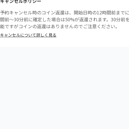
キャンセルポリシー
【ご来店方法】
・ご到着後、受付スタッフへ「FitFits経由でのご来店」で
予約キャンセル時のコイン返還は、開始日時の12時間前までに
間前〜30分前に確定した場合は50%が返還されます。30分
【遅刻時の対応について】
能ですがコインの返還はありませんのでご注意ください。
・プログラム開始5分前までにご来店が確認できない場合、ご
キャンセルについて詳しく見る
ます。あらかじめご了承ください。