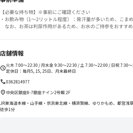
【必要な持ち物】※事前にご確認ください
・お飲み物（1〜2リットル程度）：発汗量が多いため、こま
なお、お茶は利尿作用があるため、お水のご持参をおすすめ
※店舗でも販売がございます。
・替えの下着一式（必須）：ホットヨガは大量に汗をかくため
店舗情報
【店内レンタル】
以下のレンタル品を無料でご利用いただけます。
火木 7:00〜22:30 / 月水金 9:30〜22:30 / 土 7:30〜22:00 / 日祝 7:30〜
・バスタオル 2枚
定休日：毎月5, 15, 25日、月末最終日
・フェイスタオル 1枚
0362814977
・ウェア上下
中央区銀座8-7銀座ナイン2号館 2F
JR東海道本線・山手線・京浜東北線・横須賀線、ゆりかもめ、都営浅
徒歩1分