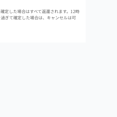
ある旨をお伝えください。
確定した場合はすべて返還されます。12時
前を過ぎて確定した場合は、キャンセルは可
受講をお断りさせていただく場合がござい