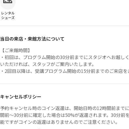
レンタル
シューズ
当日の来店・来館方法について
【ご来館時間】
・初回は、プログラム開始の30分前までにスタジオへお越し
いただければ、スタッフがご案内いたします。
・2回目以降は、受講プログラム開始の15分前までのご来店
がございますので、余裕をもってお越しください。
・ジムエリアをご利用の場合、ご予約時間の5分前から入館可
キャンセルポリシー
【ご来店方法】
・ご到着後、受付スタッフへ「FitFits経由でのご来店」で
予約キャンセル時のコイン返還は、開始日時の12時間前までに
間前〜30分前に確定した場合は50%が返還されます。30分
【遅刻時の対応について】
能ですがコインの返還はありませんのでご注意ください。
・プログラム開始5分前までにご来店が確認できない場合、ご