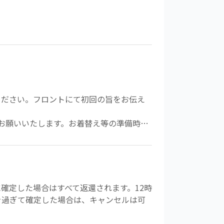
ください。フロントにて初回の旨をお伝え
をお願いいたします。お着替え等の準備時間
能です。
ある旨をお伝えください。
確定した場合はすべて返還されます。12時
前を過ぎて確定した場合は、キャンセルは可
受講をお断りさせていただく場合がござい