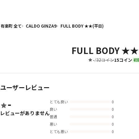
有楽町 全て
CALDO GINZA9
FULL BODY ★★(平日)
FULL BODY ★
-
32コイン
15コイン
/
初
ユーザーレビュー
-
とても良い
0
良い
0
レビューがありません
普通
0
悪い
0
とても悪い
0