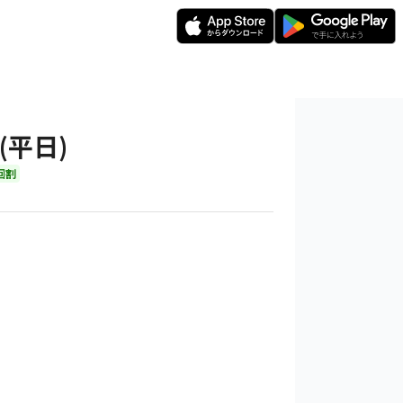
★(平日)
回割