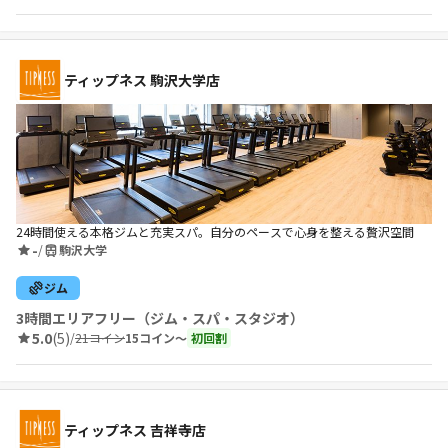
ティップネス 駒沢大学店
24時間使える本格ジムと充実スパ。自分のペースで心身を整える贅沢空間
-
/
駒沢大学
ジム
3時間エリアフリー（ジム・スパ・スタジオ）
5.0
(5)
/
21コイン
15コイン〜
初回割
ティップネス 吉祥寺店