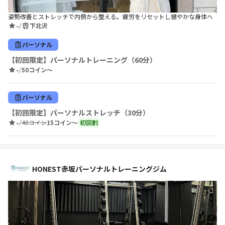
姿勢改善とストレッチで内側から整える。疲労をリセットし健やかな身体へ
-
/
下北沢
パーソナル
【初回限定】パーソナルトレーニング（60分）
-
/
50コイン〜
パーソナル
【初回限定】パーソナルストレッチ（30分）
-
/
40コイン
15コイン〜
初回割
HONEST赤坂パーソナルトレーニングジム