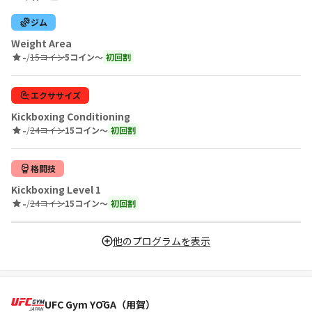
ジム
Weight Area
-
/
15コイン
5コイン〜
初回割
エクササイズ
Kickboxing Conditioning
-
/
24コイン
15コイン〜
初回割
格闘技
Kickboxing Level 1
-
/
24コイン
15コイン〜
初回割
他のプログラムを表示
UFC Gym YŌGA（用賀）