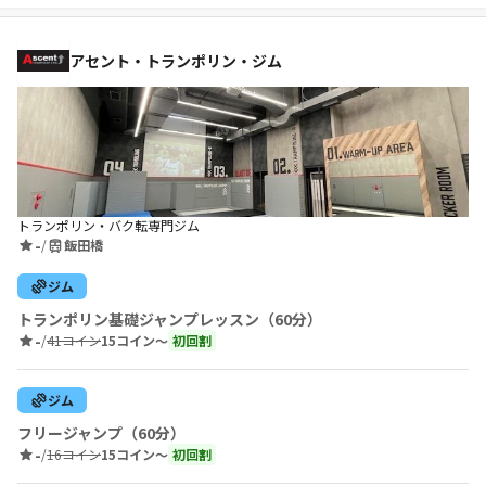
アセント・トランポリン・ジム
トランポリン・バク転専門ジム
-
/
飯田橋
ジム
トランポリン基礎ジャンプレッスン（60分）
-
/
41コイン
15コイン〜
初回割
ジム
フリージャンプ（60分）
-
/
16コイン
15コイン〜
初回割