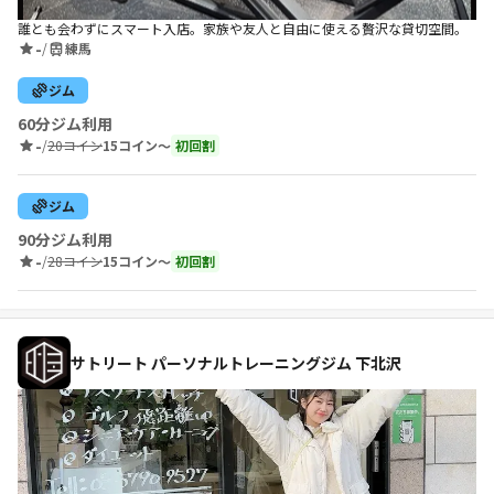
誰とも会わずにスマート入店。家族や友人と自由に使える贅沢な貸切空間。
-
/
練馬
ジム
60分ジム利用
-
/
20コイン
15コイン〜
初回割
ジム
90分ジム利用
-
/
28コイン
15コイン〜
初回割
サトリート パーソナルトレーニングジム 下北沢