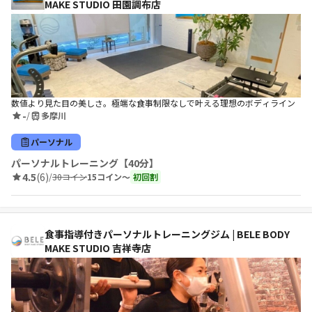
MAKE STUDIO 田園調布店
数値より見た目の美しさ。極端な食事制限なしで叶える理想のボディライン
-
/
多摩川
パーソナル
パーソナルトレーニング【40分】
4.5
(6)
/
30コイン
15コイン〜
初回割
食事指導付きパーソナルトレーニングジム | BELE BODY
MAKE STUDIO 吉祥寺店