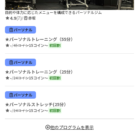
目的や体力に応じたメニューを構成できるパーソナルジム
4.9
(7)
/
赤坂
パーソナル
★パーソナルトレーニング（55分）
-
/
45コイン
15コイン〜
初回割
パーソナル
★パーソナルトレーニング（25分）
-
/
24コイン
15コイン〜
初回割
パーソナル
★パーソナルストレッチ(25分）
-
/
24コイン
15コイン〜
初回割
他のプログラムを表示