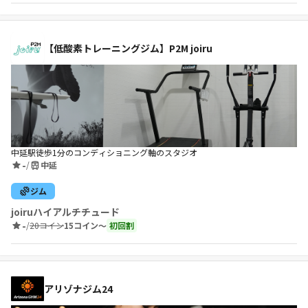
【低酸素トレーニングジム】P2M joiru
中延駅徒歩1分のコンディショニング軸のスタジオ
-
/
中延
ジム
joiruハイアルチチュード
-
/
20コイン
15コイン〜
初回割
アリゾナジム24