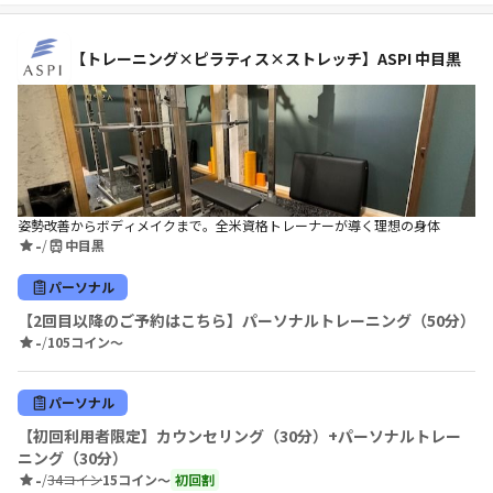
【トレーニング×ピラティス×ストレッチ】ASPI 中目黒
姿勢改善からボディメイクまで。全米資格トレーナーが導く理想の身体
-
/
中目黒
パーソナル
【2回目以降のご予約はこちら】パーソナルトレーニング（50分）
-
/
105コイン〜
パーソナル
【初回利用者限定】カウンセリング（30分）+パーソナルトレー
ニング（30分）
-
/
34コイン
15コイン〜
初回割