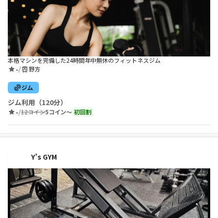
本格マシンを完備した24時間年中無休のフィットネスジム
-
/
野方
ジム
ジム利用（120分）
-
/
12コイン
5コイン〜
初回割
Y’s GYM