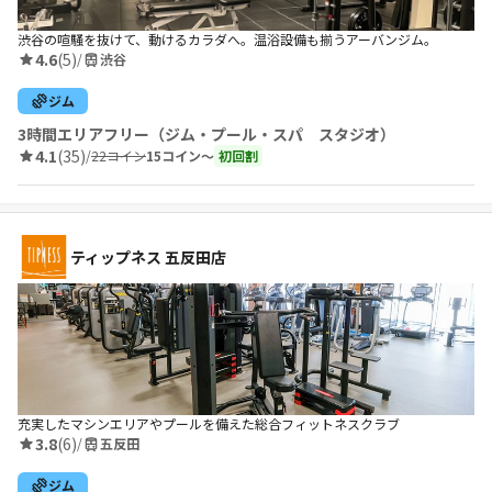
渋谷の喧騒を抜けて、動けるカラダへ。温浴設備も揃うアーバンジム。
4.6
(5)
/
渋谷
ジム
3時間エリアフリー（ジム・プール・スパ スタジオ）
4.1
(35)
/
22コイン
15コイン〜
初回割
ティップネス 五反田店
充実したマシンエリアやプールを備えた総合フィットネスクラブ
3.8
(6)
/
五反田
ジム