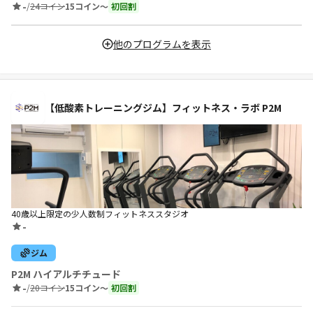
-
/
24コイン
15コイン〜
初回割
他のプログラムを表示
【低酸素トレーニングジム】フィットネス・ラボ P2M
40歳以上限定の少人数制フィットネススタジオ
-
ジム
P2M ハイアルチチュード
-
/
20コイン
15コイン〜
初回割