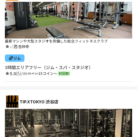
最新マシンや大型スタジオを完備した総合フィットネスクラブ
-
/
吉祥寺
ジム
3時間エリアフリー（ジム・スパ・スタジオ）
5.0
(5)
/
21コイン
15コイン〜
初回割
TIP.XTOKYO 渋谷店