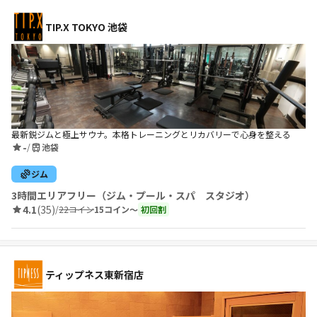
TIP.X TOKYO 池袋
最新鋭ジムと極上サウナ。本格トレーニングとリカバリーで心身を整える
-
/
池袋
ジム
3時間エリアフリー（ジム・プール・スパ スタジオ）
4.1
(35)
/
22コイン
15コイン〜
初回割
ティップネス東新宿店