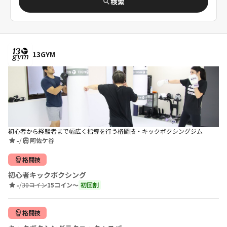
検索
13GYM
初心者から経験者まで幅広く指導を行う格闘技・キックボクシングジム
-
/
阿佐ケ谷
格闘技
初心者キックボクシング
-
/
30コイン
15コイン〜
初回割
格闘技