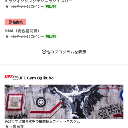
キックボクシングテクニック＋スパー
-
/
35コイン
15コイン〜
初回割
格闘技
MMA（総合格闘技）
-
/
35コイン
15コイン〜
初回割
他のプログラムを表示
UFC Gym Ogikubo
英語で学ぶ世界水準の格闘技＆フィットネスジム
-
/
荻窪