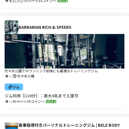
4.1
(35)
/
22コイン
15コイン〜
初回割
BARBARIAN RICH & SPEERS
代々木公園でのランニング前後にも最適なトレーニングジム
-
/
代々木八幡
ジム
ジム利用【110分】：最大4名まで入室可
-
/
45コイン
15コイン〜
初回割
食事指導付きパーソナルトレーニングジム | BELE BODY