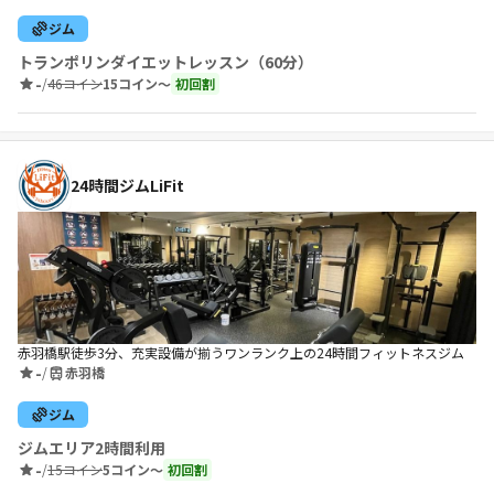
ジム
トランポリンダイエットレッスン（60分）
-
/
46コイン
15コイン〜
初回割
24時間ジムLiFit
赤羽橋駅徒歩3分、充実設備が揃うワンランク上の24時間フィットネスジム
-
/
赤羽橋
ジム
ジムエリア2時間利用
-
/
15コイン
5コイン〜
初回割