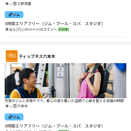
-
/
三軒茶屋
ジム
3時間エリアフリー（ジム・プール・スパ スタジオ）
4.1
(35)
/
20コイン
15コイン〜
初回割
ティップネス六本木
充実のジムと本格サウナ。都心の落ち着いた空間で心身を整える至福の時間
-
/
六本木
ジム
3時間エリアフリー（ジム・プール・スパ スタジオ）