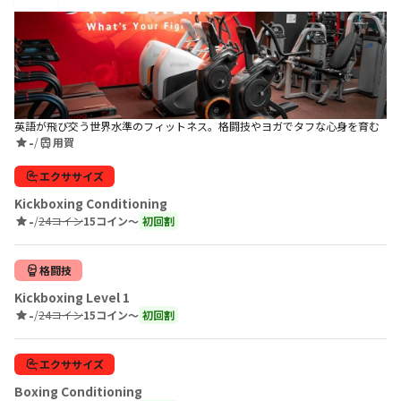
英語が飛び交う世界水準のフィットネス。格闘技やヨガでタフな心身を育む
-
/
用賀
エクササイズ
Kickboxing Conditioning
-
/
24コイン
15コイン〜
初回割
格闘技
Kickboxing Level 1
-
/
24コイン
15コイン〜
初回割
エクササイズ
Boxing Conditioning