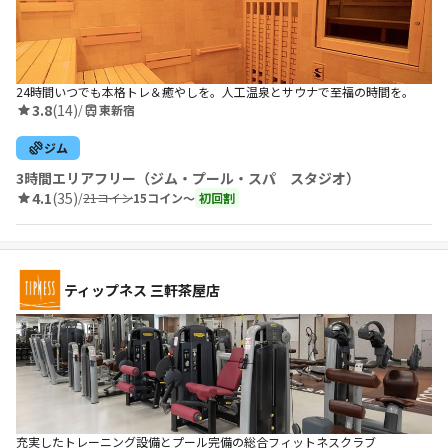
24時間いつでも本格トレ＆癒やしを。人工温泉とサウナで至福の時間を。
3.8
(14)
/
東新宿
ジム
3時間エリアフリー（ジム・プール・スパ スタジオ）
4.1
(35)
/
21コイン
15コイン〜
初回割
ティップネス 三軒茶屋店
充実したトレーニング設備とプール完備の総合フィットネスクラブ