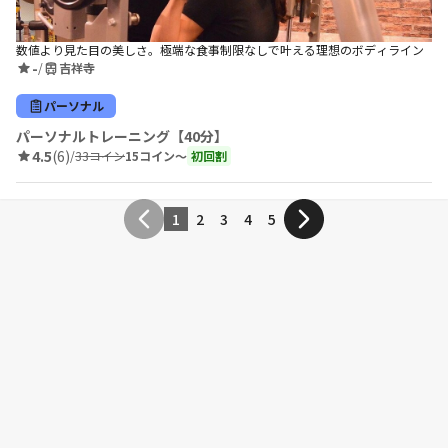
数値より見た目の美しさ。極端な食事制限なしで叶える理想のボディライン
-
/
吉祥寺
パーソナル
パーソナルトレーニング【40分】
4.5
(6)
/
33コイン
15コイン〜
初回割
1
2
3
4
5