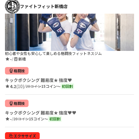
ファイトフィット新橋店
初心者や女性も安心して楽しめる格闘技フィットネスジム
-
/
新橋
格闘技
キックボクシング 難易度★ 強度♥
4.2
(10)
/
20コイン
15コイン〜
初回割
格闘技
キックボクシング 難易度★ 強度♥♥
-
/
20コイン
15コイン〜
初回割
エクササイズ