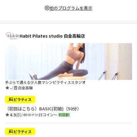
他のプログラムを表示
Habit Pilates studio 白金高輪店
手ぶらで通える少人数マシンピラティススタジオ
-
/
白金高輪
ピラティス
（初回はこちら）BASIC(初級)（50分）
4.9
(8)
/
40コイン
15コイン〜
初回割
ピラティス