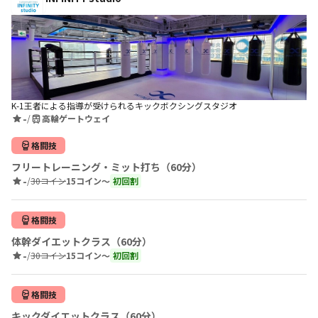
K-1王者による指導が受けられるキックボクシングスタジオ
-
/
高輪ゲートウェイ
格闘技
フリートレーニング・ミット打ち（60分）
-
/
30コイン
15コイン〜
初回割
格闘技
体幹ダイエットクラス（60分）
-
/
30コイン
15コイン〜
初回割
格闘技
キックダイエットクラス（60分）