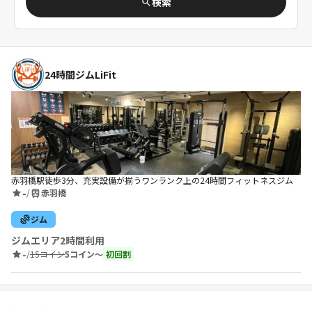
検索
24時間ジムLiFit
赤羽橋駅徒歩3分、充実設備が揃うワンランク上の24時間フィットネスジム
-
/
赤羽橋
ジム
ジムエリア2時間利用
-
/
15コイン
5コイン〜
初回割