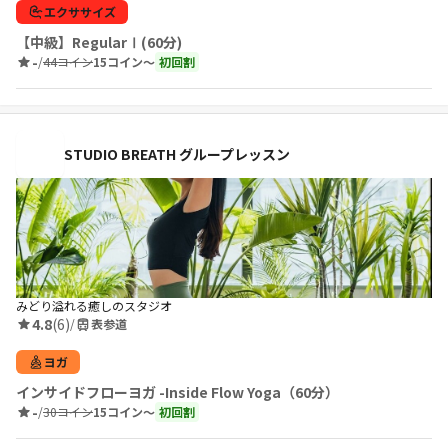
エクササイズ
【中級】RegularⅠ(60分)
-
/
44コイン
15コイン〜
初回割
STUDIO BREATH グループレッスン
みどり溢れる癒しのスタジオ
4.8
(6)
/
表参道
ヨガ
インサイドフローヨガ -Inside Flow Yoga（60分）
-
/
30コイン
15コイン〜
初回割