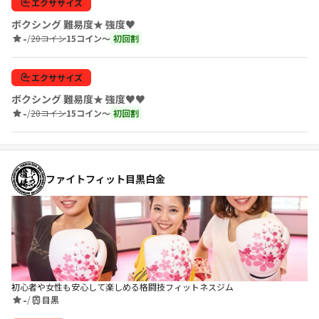
エクササイズ
ボクシング 難易度★ 強度♥
-
/
20コイン
15コイン〜
初回割
エクササイズ
ボクシング 難易度★ 強度♥♥
-
/
20コイン
15コイン〜
初回割
ファイトフィット目黒白金
初心者や女性も安心して楽しめる格闘技フィットネスジム
-
/
目黒