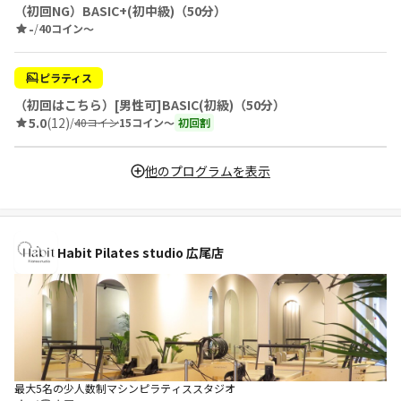
（初回NG）BASIC+(初中級)（50分）
-
/
40コイン〜
ピラティス
（初回はこちら）[男性可]BASIC(初級)（50分）
5.0
(12)
/
40コイン
15コイン〜
初回割
他のプログラムを表示
Habit Pilates studio 広尾店
最大5名の少人数制マシンピラティススタジオ