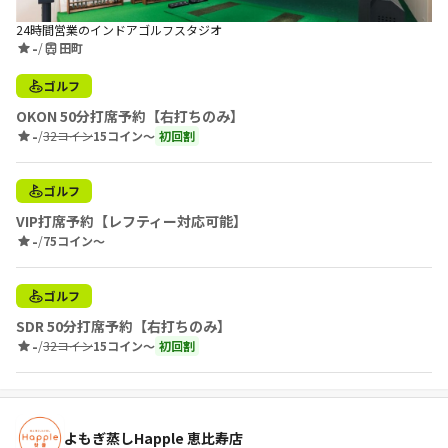
24時間営業のインドアゴルフスタジオ
-
/
田町
ゴルフ
OKON 50分打席予約【右打ちのみ】
-
/
32コイン
15コイン〜
初回割
ゴルフ
VIP打席予約【レフティー対応可能】
-
/
75コイン〜
ゴルフ
SDR 50分打席予約【右打ちのみ】
-
/
32コイン
15コイン〜
初回割
よもぎ蒸しHapple 恵比寿店