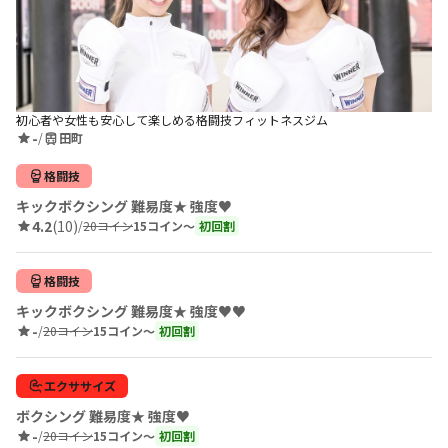
初心者や女性も安心して楽しめる格闘技フィットネスジム
-
/
田町
格闘技
キックボクシング 難易度★ 強度♥
4.2
(10)
/
20コイン
15コイン〜
初回割
格闘技
キックボクシング 難易度★ 強度♥♥
-
/
20コイン
15コイン〜
初回割
エクササイズ
ボクシング 難易度★ 強度♥
-
/
20コイン
15コイン〜
初回割