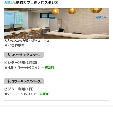
勉強カフェ虎ノ門スタジオ
大人のための自習・勉強スペース
-
/
神谷町
コワーキングスペース
ビジター利用(1時間)
4.5
(8)
/
9コイン
5コイン〜
初回割
コワーキングスペース
ビジター利用(1日)
-
/
33コイン
15コイン〜
初回割