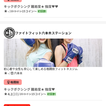
キックボクシング 難易度★ 強度♥♥
-
/
20コイン
15コイン〜
初回割
ファイトフィット六本木ステーション
初心者や女性も安心して楽しめる格闘技フィットネスジム
-
/
六本木
格闘技
キックボクシング 難易度★ 強度♥
4.2
(10)
/
20コイン
15コイン〜
初回割