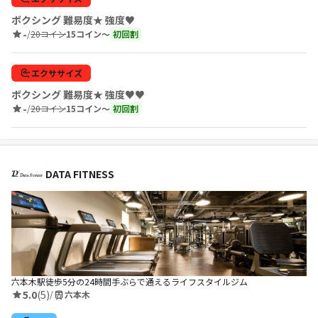
ボクシング 難易度★ 強度♥
-
/
20コイン
15コイン〜
初回割
エクササイズ
ボクシング 難易度★ 強度♥♥
-
/
20コイン
15コイン〜
初回割
DATA FITNESS
六本木駅徒歩5分の24時間手ぶらで通えるライフスタイルジム
5.0
(5)
/
六本木