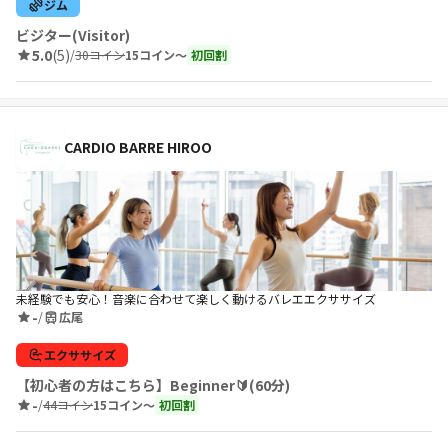
ジム
ビジター(Visitor)
5.0
(5)
/
30コイン
15コイン〜
初回割
CARDIO BARRE HIROO
未経験でも安心！音楽に合わせて楽しく動けるバレエエクササイズ
-
/
広尾
エクササイズ
【初心者の方はこちら】Beginner🔰(60分)
-
/
44コイン
15コイン〜
初回割