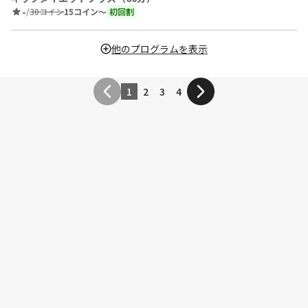
-
/
30コイン
15コイン〜
初回割
他のプログラムを表示
1
2
3
4