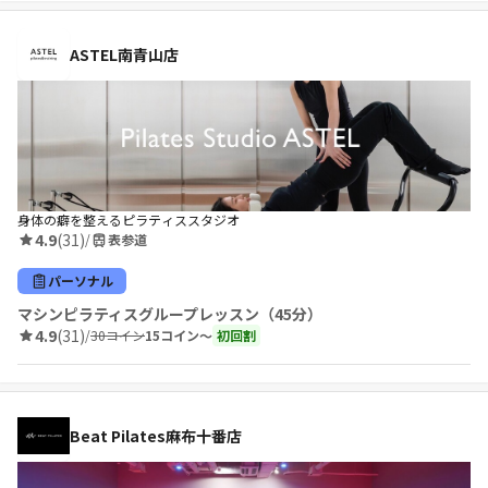
ASTEL南青山店
身体の癖を整えるピラティススタジオ
4.9
(31)
/
表参道
パーソナル
マシンピラティスグループレッスン（45分）
4.9
(31)
/
30コイン
15コイン〜
初回割
Beat Pilates麻布十番店