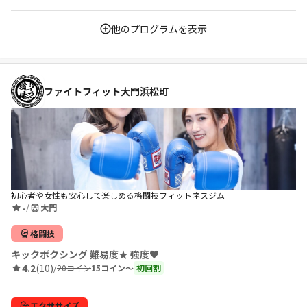
他のプログラムを表示
ファイトフィット大門浜松町
初心者や女性も安心して楽しめる格闘技フィットネスジム
-
/
大門
格闘技
キックボクシング 難易度★ 強度♥
4.2
(10)
/
20コイン
15コイン〜
初回割
エクササイズ