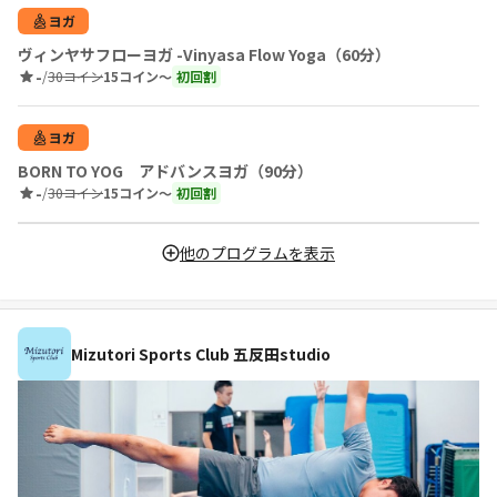
ヨガ
ヴィンヤサフローヨガ -Vinyasa Flow Yoga（60分）
-
/
30コイン
15コイン〜
初回割
ヨガ
BORN TO YOG アドバンスヨガ（90分）
-
/
30コイン
15コイン〜
初回割
他のプログラムを表示
Mizutori Sports Club 五反田studio