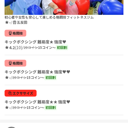
初心者や女性も安心して楽しめる格闘技フィットネスジム
-
/
五反田
格闘技
キックボクシング 難易度★ 強度♥
4.2
(10)
/
20コイン
15コイン〜
初回割
格闘技
キックボクシング 難易度★ 強度♥♥
-
/
20コイン
15コイン〜
初回割
エクササイズ
キックボクシング 難易度★★ 強度♥
-
/
20コイン
15コイン〜
初回割