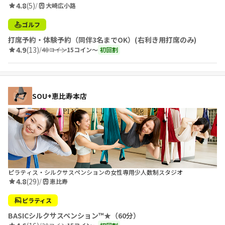
4.8
(5)
/
大崎広小路
ゴルフ
打席予約・体験予約（同伴3名までOK）(右利き用打席のみ)
4.9
(13)
/
48コイン
15コイン〜
初回割
SOU+恵比寿本店
ピラティス・シルクサスペンションの女性専用少人数制スタジオ
4.8
(29)
/
恵比寿
ピラティス
BASICシルクサスペンション™★（60分）