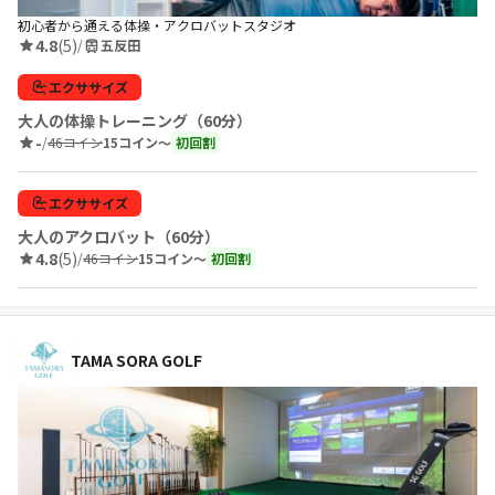
初心者から通える体操・アクロバットスタジオ
4.8
(5)
/
五反田
エクササイズ
大人の体操トレーニング（60分）
-
/
46コイン
15コイン〜
初回割
エクササイズ
大人のアクロバット（60分）
4.8
(5)
/
46コイン
15コイン〜
初回割
TAMA SORA GOLF