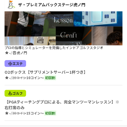
ザ・プレミアムバックステージ虎ノ門
プロの指導とシミュレーターを完備したインドアゴルフスタジオ
-
/
虎ノ門
エステ
O2ボックス【サプリメントサーバー1杯つき】
-
/
20コイン
10コイン〜
初回割
ゴルフ
【PGAティーチングプロによる、完全マンツーマンレッスン】※
右打席のみ
-
/
30コイン
15コイン〜
初回割