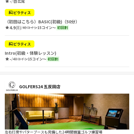
-
/
広尾
ピラティス
（初回はこちら）BASIC(初級)（50分）
4.9
(8)
/
40コイン
15コイン〜
初回割
ピラティス
Intro(初級・体験レッスン)
-
/
40コイン
15コイン〜
初回割
GOLFERS24 五反田店
左右打席やパターブースも完備した24時間個室ゴルフ練習場