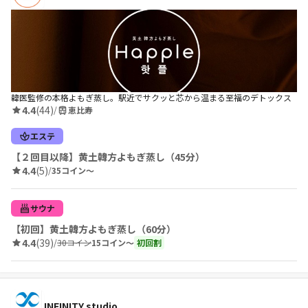
韓医監修の本格よもぎ蒸し。駅近でサクッと芯から温まる至福のデトックス
4.4
(44)
/
恵比寿
エステ
【２回目以降】黄土韓方よもぎ蒸し（45分）
4.4
(5)
/
35コイン〜
サウナ
【初回】黄土韓方よもぎ蒸し（60分）
4.4
(39)
/
30コイン
15コイン〜
初回割
INFINITY studio