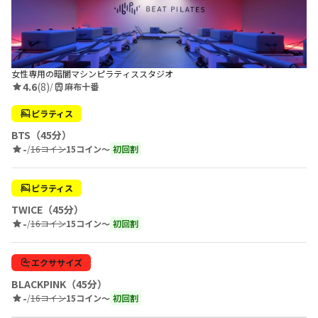
女性専用の暗闇マシンピラティススタジオ
4.6
(8)
/
麻布十番
ピラティス
BTS（45分）
-
/
16コイン
15コイン〜
初回割
ピラティス
TWICE（45分）
-
/
16コイン
15コイン〜
初回割
エクササイズ
BLACKPINK（45分）
-
/
16コイン
15コイン〜
初回割