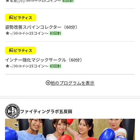
4.6
(16)
/
30コイン
15コイン〜
初回割
ピラティス
姿勢改善スパインコレクター（60分）
-
/
30コイン
15コイン〜
初回割
ピラティス
インナー強化マジックサークル（60分）
-
/
30コイン
15コイン〜
初回割
他のプログラムを表示
ファイティングラボ五反田