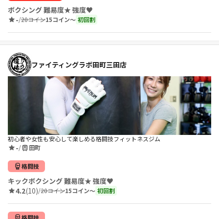
ボクシング 難易度★ 強度♥
-
/
20コイン
15コイン〜
初回割
ファイティングラボ田町三田店
初心者や女性も安心して楽しめる格闘技フィットネスジム
-
/
田町
格闘技
キックボクシング 難易度★ 強度♥
4.2
(10)
/
20コイン
15コイン〜
初回割
格闘技